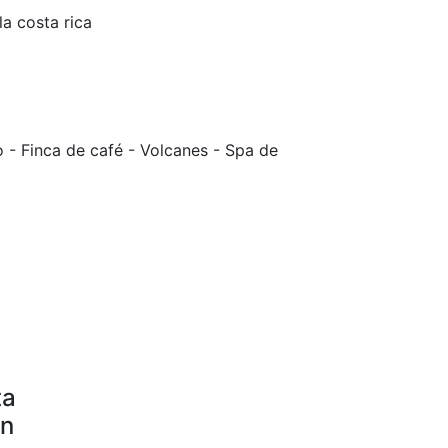
o - Finca de café - Volcanes - Spa de
ta
on