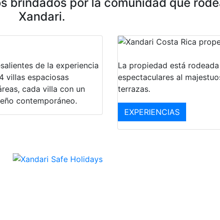
ios brindados por la comunidad que rod
Xandari.
salientes de la experiencia
La propiedad está rodeada 
4 villas espaciosas
espectaculares al majestuo
reas, cada villa con un
terrazas.
iseño contemporáneo.
EXPERIENCIAS
with Xanda
LEARN MORE >>