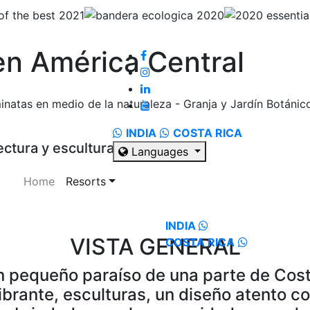
 en América Central
inatas en medio de la naturaleza - Granja y Jardín Botánic
INDIA
COSTA RICA
ectura y esculturas.
Languages
Home
Resorts
INDIA
VISTA GENERAL
COSTA RICA
un pequeño paraíso de una parte de Cos
ibrante, esculturas, un diseño atento c